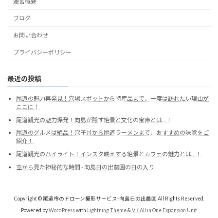
運営概要
ブログ
お問い合わせ
プライバシーポリシー
最近の投稿
尾道の魅力再発見！穴場スポットから特産品まで、一度は訪れたい理由が
ここに！
尾道観光の魅力爆発！向島が隠す絶景と文化の宝庫とは…！
尾道のグルメは絶品！穴子丼から尾道ラーメンまで、おすすめの味覚をご
紹介！
尾道観光のハイライト！インスタ映えする絶景とカフェの魅力とは…！
空から見た神秘的な時間 - 向島日の出農園の日の入り
Copyright © 尾道市のドローン撮影サービス-向島日の出農園 All Rights Reserved.
Powered by
WordPress
with
Lightning Theme
&
VK All in One Expansion Unit