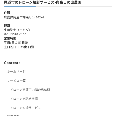
尾道市のドローン撮影サービス-向島日の出農園
住所
広島県尾道市向東町14342-4
担当
生田浩士（イキダ）
090-8240-9877
営業時間
平日: 日の出-日没
土日祝日: 日の出-日没
Contents
ホームページ
サービス一覧
ドローンで瀬戸内海の鳥体験
ドローンで記念空撮
ドローン空撮サービス