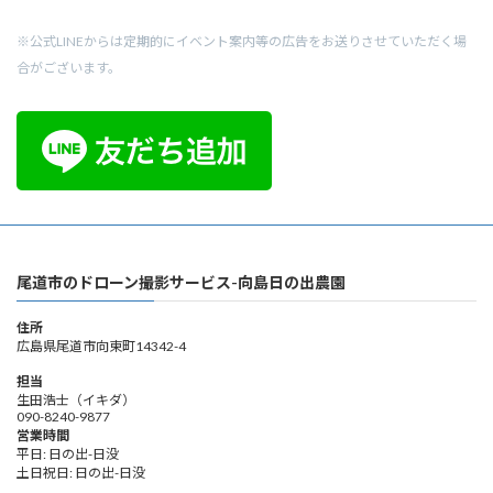
※公式LINEからは定期的にイベント案内等の広告をお送りさせていただく場
合がございます。
尾道市のドローン撮影サービス-向島日の出農園
住所
広島県尾道市向東町14342-4
担当
生田浩士（イキダ）
090-8240-9877
営業時間
平日: 日の出-日没
土日祝日: 日の出-日没